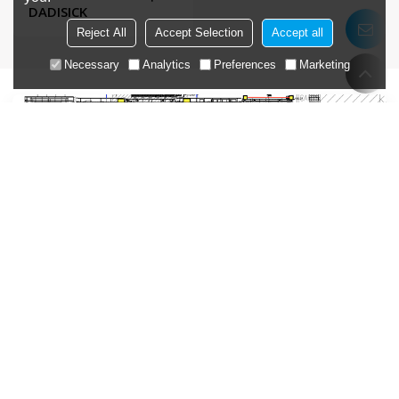
DADISICK
Reject All
Accept Selection
Accept all
Necessary
Analytics
Preferences
Marketing
Cerchi Una Soluzione
Personalizzata?
Raccontaci le tue esigenze, i nostri ingegneri applicativi ti aiuteranno a
trovare la soluzione giusta