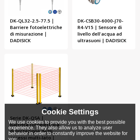
DK-QL32-2.5-77.5｜
DK-CSB30-6000-J70-
Barriere fotoelettriche
R4-V15 | Sensore di
di misurazione｜
livello dell'acqua ad
DADISICK
ultrasuoni | DADISICK
Cookie Settings
Serie DK-QSA｜
We use cookies to provide you with the best possible
Barriera fotoelettrica
experience. They also allow us to analyze user
di protezione degli
behavior in order to constantly improve the website for
accessi multi-lato｜
you.