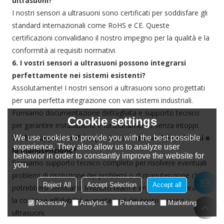
ultrasuoni?
I nostri sensori a ultrasuoni sono certificati per soddisfare gli
standard internazionali come RoHS e CE. Queste
certificazioni convalidano il nostro impegno per la qualità e la
conformità ai requisiti normativi.
6. I vostri sensori a ultrasuoni possono integrarsi
perfettamente nei sistemi esistenti?
Assolutamente! I nostri sensori a ultrasuoni sono progettati
per una perfetta integrazione con vari sistemi industriali.
Forniamo documentazione dettagliata e supporto tecnico
Cookie settings
per garantire installazione e funzionamento senza intoppi.
7. Che supporto offrite per la risoluzione dei problemi e
We use cookies to provide you with the best possible
experience. They also allow us to analyze user
la manutenzione?
behavior in order to constantly improve the website for
Forniamo supporto tecnico completo per risolvere eventuali
you.
problemi di risoluzione dei problemi o di manutenzione che
Reject All
Accept Selection
Accept all
potrebbero verificarsi. Il nostro team è impegnato a garantire
la continua affidabilità e prestazioni dei nostri sensori a
Necessary
Analytics
Preferences
Marketing
ultrasuoni.