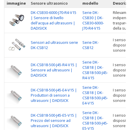
immagine
Sensore ultrasonico
modello
Descrizi
DK-CSB30-6000-J70-R4-V15
Serie DK-
Rilevamen
| Sensore di livello
CSB30 | DK-
indipende
dell'acqua ad ultrasuoni |
CSB30-6000-
trasparenz
DADISICK
J70-R4-V15
della supe
I sensori 
Sensori ad ultrasuoni serie
Serie DK-
dispositiv
DK-CSB12
CSB12
sonore pe
Serie DK-
DK-CSB18-500-J45-R4-V15 |
I sensori 
CSB18 | DK-
Sensore ad ultrasuoni |
dispositiv
CSB18-500-J45-
DADISICK
sonore pe
R4-V15
Serie DK-
DK-CSB18-500-J45-E4-V15 |
I sensori 
CSB18 | DK-
Produttori di sensori a
dispositiv
CSB18-500-J45-
ultrasuoni | DADISICK
sonore pe
E4-V15
Serie DK-
DK-CSB18-500-J45-E5-V15 |
I sensori 
CSB18 | DK-
Prezzo del sensore ad
dispositiv
CSB18-500-J45-
ultrasuoni | DADISICK
sonore pe
E5-V15