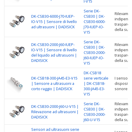
I-V15
Serie DK-
Rilevamen
DK-CSB30-6000-J70-IUEP-
CSB30 | DK-
indipende
IO-V15 | Sensore di livello
CSB30-6000-
trasparenz
ad ultrasuoni | DADISICK
J70-IUEP-IO-
della supe
V15
Serie DK-
DK-CSB30-2000-J60-IUEP-
Rilevamen
CSB30 | DK-
IO-V15 | Sensore di livello
indipende
CSB30-2000-
del liquido ad ultrasuoni |
trasparenz
J60-IUEP-IO-
DADISICK
della supe
V15
DK-CSB18
DK-CSB18-300-JA45-E3-V15
serie verticale
I sensori 
| Sensore a ultrasuoni a
| DK-CSB18-
dispositiv
corto raggio | DADISICK
300-JA45-E3-
sonore pe
V15
Serie DK-
Rilevamen
DK-CSB30-2000-J60-U-V15 |
CSB30 | DK-
indipende
Rilevazione ad ultrasuoni |
CSB30-2000-
trasparenz
DADISICK
J60-U-V15
della supe
Sensori ad ultrasuoni serie