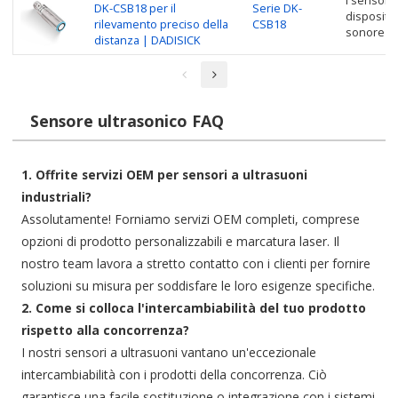
I sensori 
DK-CSB18 per il
Serie DK-
dispositiv
rilevamento preciso della
CSB18
sonore pe
distanza | DADISICK
Sensore ultrasonico FAQ
1. Offrite servizi OEM per sensori a ultrasuoni
industriali?
Assolutamente! Forniamo servizi OEM completi, comprese
opzioni di prodotto personalizzabili e marcatura laser. Il
nostro team lavora a stretto contatto con i clienti per fornire
soluzioni su misura per soddisfare le loro esigenze specifiche.
2. Come si colloca l'intercambiabilità del tuo prodotto
rispetto alla concorrenza?
I nostri sensori a ultrasuoni vantano un'eccezionale
intercambiabilità con i prodotti della concorrenza. Ciò
garantisce una facile sostituzione o integrazione con i sistemi