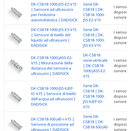
DK-CSB18-1000-J55-E2-V15
Serie DK-
I sensori 
| Sensore ad ultrasuoni
CSB18 | DK-
dispositiv
per l'industria
CSB18-1000-
sonore pe
automobilistica | DADISICK
J55-E2-V15
DK-CSB18-1000-J55-E3-V15
Serie DK-
I sensori 
| Sensore di livello del
CSB18 | DK-
dispositiv
liquido ad ultrasuoni |
CSB18-1000-
sonore pe
DADISICK
J55-E3-V15
DK-CSB18
DK-CSB18-1000-JA55-E2-
serie verticale
I sensori 
V15 | Misurazione della
| DK-CSB18-
dispositiv
distanza del sensore a
1000-JA55-E2-
sonore pe
ultrasuoni | DADISICK
V15
Serie DK-
DK-CSB18-1000-J55-IUEP-
CSB18 | DK-
I sensori 
IO-V15 | Sensore di livello
CSB18-1000-
dispositiv
dell'acqua ad ultrasuoni |
J55-IUEP-IO-
sonore pe
DADISICK
V15
Serie DK-
DK-CSB18-300-J45-I-V15 |
I sensori 
CSB18 | DK-
Sensore di posizione ad
dispositiv
CSB18-300-J45-
ultrasuoni | DADISICK
sonore pe