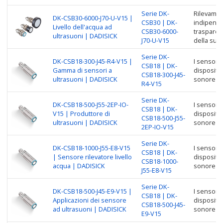
Serie DK-
Rilevamen
DK-CSB30-6000-J70-U-V15 |
CSB30 | DK-
indipende
Livello dell'acqua ad
CSB30-6000-
trasparenz
ultrasuoni | DADISICK
J70-U-V15
della supe
Serie DK-
DK-CSB18-300-J45-R4-V15 |
I sensori 
CSB18 | DK-
Gamma di sensori a
dispositiv
CSB18-300-J45-
ultrasuoni | DADISICK
sonore pe
R4-V15
Serie DK-
DK-CSB18-500-J55-2EP-IO-
I sensori 
CSB18 | DK-
V15 | Produttore di
dispositiv
CSB18-500-J55-
ultrasuoni | DADISICK
sonore pe
2EP-IO-V15
Serie DK-
DK-CSB18-1000-J55-E8-V15
I sensori 
CSB18 | DK-
| Sensore rilevatore livello
dispositiv
CSB18-1000-
acqua | DADISICK
sonore pe
J55-E8-V15
Serie DK-
DK-CSB18-500-J45-E9-V15 |
I sensori 
CSB18 | DK-
Applicazioni dei sensore
dispositiv
CSB18-500-J45-
ad ultrasuoni | DADISICK
sonore pe
E9-V15