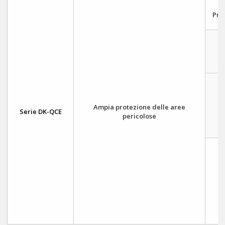
Pro
P
P
Ampia protezione delle aree
Serie DK-QCE
pericolose
P