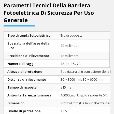
Parametri Tecnici Della Barriera
Fotoelettrica Di Sicurezza Per Uso
Generale
Tipo di tenda fotoelettrica
Trave opposta
Spaziatura dell'asse della
10 millimetri
2
luce
Precisione di rilevamento
18 millimetri
2
Numero di raggi
12, 14, 16...70
6
Altezza di protezione
Spaziatura di trasmissione della luc
Distanza di rilevamento
30 ~ 3000 mm, 30 ~ 6000 mm
Tempo di risposta
≤15 ms
Anti-interferenza luminosa
10000Lux (Angolo incidente 5°)
Dimensioni
30x30×Lmm (L è la lunghezza dell'em
Livello di protezione
IP65