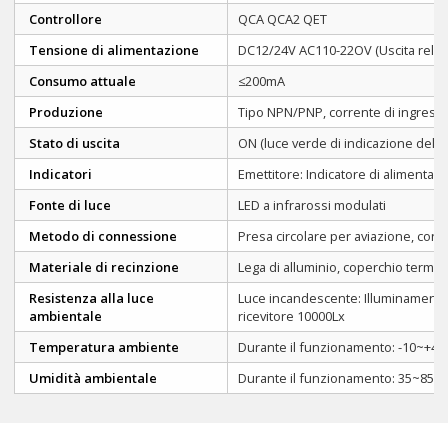
Controllore
QCA QCA2 QET
Tensione di alimentazione
DC12/24V AC110-22OV (Uscita relè)
Consumo attuale
≤200mA
Produzione
Tipo NPN/PNP, corrente di ingresso 
Stato di uscita
ON (luce verde di indicazione del ric
Indicatori
Emettitore: Indicatore di alimentazio
Fonte di luce
LED a infrarossi modulati
Metodo di connessione
Presa circolare per aviazione, con cav
Materiale di recinzione
Lega di alluminio, coperchio termin
Resistenza alla luce
Luce incandescente: Illuminamento s
ambientale
ricevitore 10000Lx
Temperatura ambiente
Durante il funzionamento: -10~+40°
Umidità ambientale
Durante il funzionamento: 35~85%