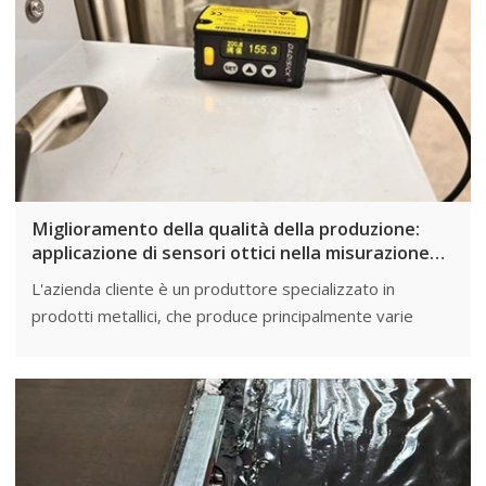
Miglioramento della qualità della produzione:
applicazione di sensori ottici nella misurazione
dello spessore della lamiera di ferro
L'azienda cliente è un produttore specializzato in
prodotti metallici, che produce principalmente varie
lamiere di ferro e componenti metallici. I loro prodotti
sono ampiamente utilizzati nei settori dell'edilizia, della
produzione automobilistica e della lavorazione
meccanica. Si sono impegnati a migliorare la qualità dei
loro prodotti, garantendo che lo spessore di tutte le
lamiere di ferro rientri negli intervalli specificati.