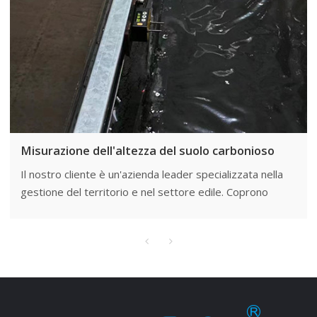
Misurazione dell'altezza del suolo carbonioso
Il nostro cliente è un'azienda leader specializzata nella
gestione del territorio e nel settore edile. Coprono
attività legate al rilevamento del territorio, all'ingegneria
edile e all'estrazione mineraria e devono garantire una
misurazione accurata ed efficiente dell'altezza del suolo
carbonioso per supportare il successo
dell'implementazione del progetto.