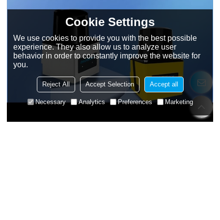
Cookie Settings
We use cookies to provide you with the best possible
experience. They also allow us to analyze user
behavior in order to constantly improve the website for
you.
Reject All
Accept Selection
Accept all
Necessary
Analytics
Preferences
Marketing
Tutorial sull'uso del radar a scansione laser per evitare ostacoli 2D
TOF
Interruttori Di Interblocco Di Sicurezza