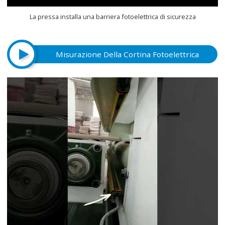
La pressa installa una barriera fotoelettrica di sicurezza
Misurazione Della Cortina Fotoelettrica