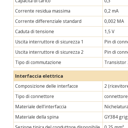
Capacità di carico
0,3
Corrente residua massima
0,2 mA
Corrente differenziale standard
0,002 MA
Caduta di tensione
1,5 V
Uscita interruttore di sicurezza 1
Pin di con
Uscita interruttore di sicurezza 2
Pin di con
Tipo di commutazione
Transistor
Interfaccia elettrica
Composizione delle interfacce
2 (ricevito
Tipo di connettore
connettore
Materiale dell'interfaccia
Nichelatur
Materiale della spina
GY384 grig
Sezione tipica del conduttore disponibile
0,25 mm²