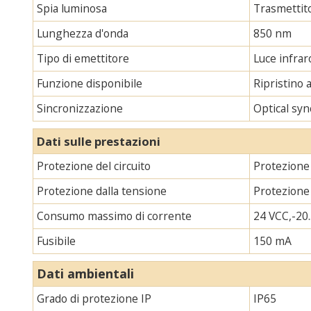
Spia luminosa
Trasmettito
Lunghezza d'onda
850 nm
Tipo di emettitore
Luce infraro
Funzione disponibile
Ripristino 
Sincronizzazione
Optical syn
Dati sulle prestazioni
Protezione del circuito
Protezione 
Protezione dalla tensione
Protezione
Consumo massimo di corrente
24 VCC,-20.
Fusibile
150 mA
Dati ambientali
Grado di protezione IP
IP65