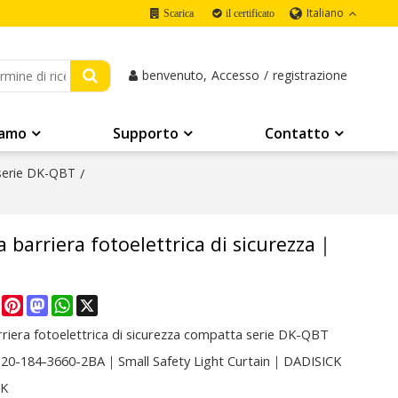
Italiano
Scarica
il certificato
benvenuto,
Accesso
/
registrazione
iamo
Supporto
Contatto
 serie DK-QBT
/
barriera fotoelettrica di sicurezza｜
re
Facebook
Pinterest
Mastodon
WhatsApp
X
riera fotoelettrica di sicurezza compatta serie DK-QBT
0-184-3660-2BA｜Small Safety Light Curtain｜DADISICK
CK