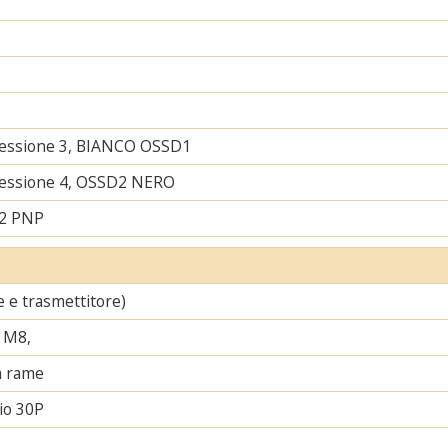
nessione 3, BIANCO OSSD1
nessione 4, OSSD2 NERO
 2 PNP
re e trasmettitore)
 M8,
a rame
io 30P