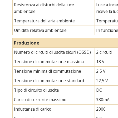
Resistenza ai disturbi della luce
Luce a inca
ambientale
riceve la l
Temperatura dell'aria ambiente
Temperatur
Umidità relativa ambientale
In funzion
Produzione
Numero di circuiti di uscita sicuri (OSSD)
2 circuiti
Tensione di commutazione massima
18 V
Tensione minima di commutazione
2,5 V
Tensione di commutazione standard
22,5 V
Tipo di circuito di uscita
DC
Carico di corrente massimo
380mA
Induttanza di carico
2000