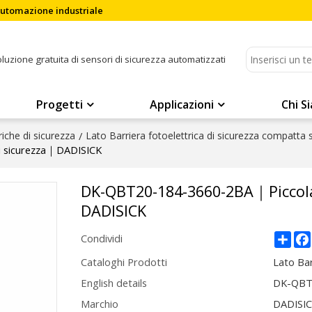
'automazione industriale
soluzione gratuita di sensori di sicurezza automatizzati
Progetti
Applicazioni
Chi S
riche di sicurezza
/
Lato Barriera fotoelettrica di sicurezza compatta
i sicurezza｜DADISICK
DK-QBT20-184-3660-2BA｜Piccola 
DADISICK
Sha
Condividi
Cataloghi Prodotti
Lato Bar
English details
DK-QBT2
Marchio
DADISI