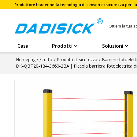
Produttore leader nella tecnologia di sensori di sicurezza per l
Ottieni la tua 
Casa
Prodotti
Soluzioni
Homepage
/
tutto
/
Prodotti di sicurezza
/
Barriere fotoelett
DK-QBT20-184-3660-2BA｜Piccola barriera fotoelettrica d