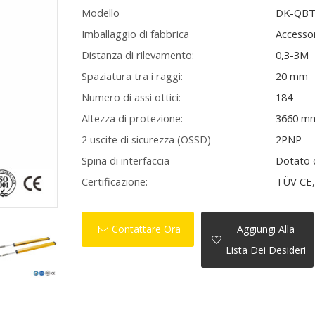
Modello
DK-QBT
Imballaggio di fabbrica
Accessor
Distanza di rilevamento:
0,3-3M
Spaziatura tra i raggi:
20 mm
Numero di assi ottici:
184
Altezza di protezione:
3660 m
2 uscite di sicurezza (OSSD)
2PNP
Spina di interfaccia
Dotato 
Certificazione:
TÜV CE, 
Contattare Ora
Aggiungi Alla
Lista Dei Desideri