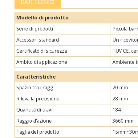
DATI TECNICI
Modello di prodotto
Serie di prodotti
Piccola bar
Accessori standard
Un ricevito
Certificato di sicurezza
TÜV CE, cer
Ambito di applicazione
Ambiente i
Caratteristiche
Spazio tra i raggi
20 mm
Rileva la precisione
28 mm
Quantità di travi
184
Raggio d'azione
3660 mm
Taglia del prodotto
15mm*30mm*L