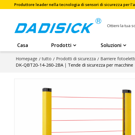
Produttore leader nella tecnologia di sensori di sicurezza per l
Ottieni la tua 
Casa
Prodotti
Soluzioni
Homepage
/
tutto
/
Prodotti di sicurezza
/
Barriere fotoelett
DK-QBT20-14-260-2BA｜Tende di sicurezza per macchin