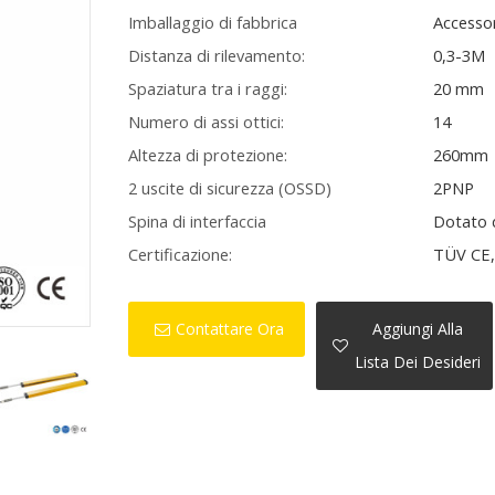
Imballaggio di fabbrica
Accessor
Distanza di rilevamento:
0,3-3M
Spaziatura tra i raggi:
20 mm
Numero di assi ottici:
14
Altezza di protezione:
260mm
2 uscite di sicurezza (OSSD)
2PNP
Spina di interfaccia
Dotato 
Certificazione:
TÜV CE, 
Contattare Ora
Aggiungi Alla
Lista Dei Desideri