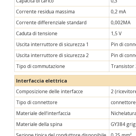
Capacità di carico
0,3
Corrente residua massima
0,2 mA
Corrente differenziale standard
0,002MA
Caduta di tensione
1,5 V
Uscita interruttore di sicurezza 1
Pin di con
Uscita interruttore di sicurezza 2
Pin di con
Tipo di commutazione
Transistor
Interfaccia elettrica
Composizione delle interfacce
2 (ricevito
Tipo di connettore
connettore
Materiale dell'interfaccia
Nichelatur
Materiale della spina
GY384 grig
Sezione tipica del conduttore disponibile
0,25 mm²