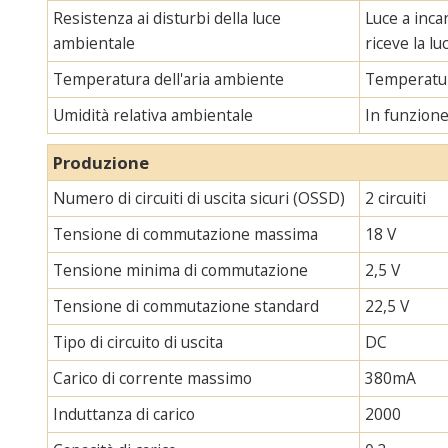
Resistenza ai disturbi della luce
Luce a inca
ambientale
riceve la l
Temperatura dell'aria ambiente
Temperatur
Umidità relativa ambientale
In funzion
Produzione
Numero di circuiti di uscita sicuri (OSSD)
2 circuiti
Tensione di commutazione massima
18 V
Tensione minima di commutazione
2,5 V
Tensione di commutazione standard
22,5 V
Tipo di circuito di uscita
DC
Carico di corrente massimo
380mA
Induttanza di carico
2000