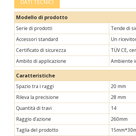
DATI TECNICI
Modello di prodotto
Serie di prodotti
Tende di s
Accessori standard
Un ricevito
Certificato di sicurezza
TÜV CE, cer
Ambito di applicazione
Ambiente i
Caratteristiche
Spazio tra i raggi
20 mm
Rileva la precisione
28 mm
Quantità di travi
14
Raggio d'azione
260mm
Taglia del prodotto
15mm*30mm*L