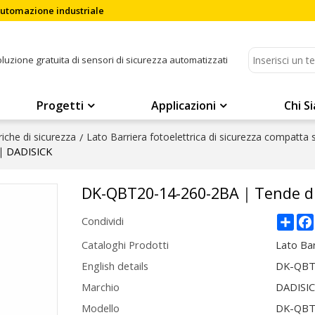
'automazione industriale
soluzione gratuita di sensori di sicurezza automatizzati
Progetti
Applicazioni
Chi S
riche di sicurezza
/
Lato Barriera fotoelettrica di sicurezza compatta
e｜DADISICK
DK-QBT20-14-260-2BA｜Tende di
Sha
Condividi
Cataloghi Prodotti
Lato Bar
English details
DK-QBT2
Marchio
DADISI
Modello
DK-QBT