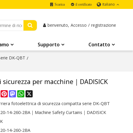
Italiano
Scarica
il certificato
benvenuto,
Accesso
/
registrazione
iamo
Supporto
Contatto
 serie DK-QBT
/
 sicurezza per macchine｜DADISICK
re
Facebook
Pinterest
Mastodon
WhatsApp
X
riera fotoelettrica di sicurezza compatta serie DK-QBT
0-14-260-2BA｜Machine Safety Curtains｜DADISICK
CK
20-14-260-2BA