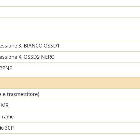
nessione 3, BIANCO OSSD1
nessione 4, OSSD2 NERO
 2PNP
re e trasmettitore)
 M8,
a rame
io 30P