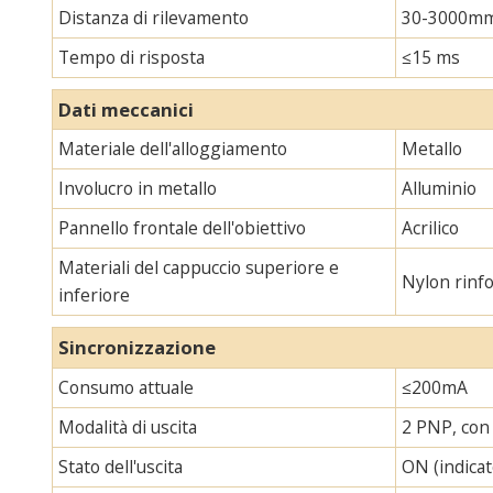
Distanza di rilevamento
30-3000m
Tempo di risposta
≤15 ms
Dati meccanici
Materiale dell'alloggiamento
Metallo
Involucro in metallo
Alluminio
Pannello frontale dell'obiettivo
Acrilico
Materiali del cappuccio superiore e
Nylon rinf
inferiore
Sincronizzazione
Consumo attuale
≤200mA
Modalità di uscita
2 PNP, con 
Stato dell'uscita
ON (indicat