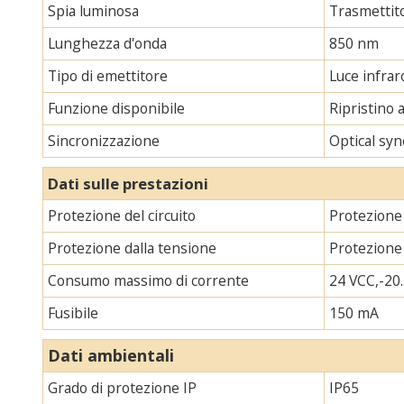
Spia luminosa
Trasmettito
Lunghezza d'onda
850 nm
Tipo di emettitore
Luce infraro
Funzione disponibile
Ripristino 
Sincronizzazione
Optical syn
Dati sulle prestazioni
Protezione del circuito
Protezione 
Protezione dalla tensione
Protezione
Consumo massimo di corrente
24 VCC,-20.
Fusibile
150 mA
Dati ambientali
Grado di protezione IP
IP65