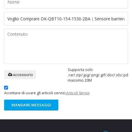
Supporta solo
.rar/.zip/.jpg/.png/.gif/.doc/.xls/.pdf,
accessorio
massimo 20M
Accettare di usare gli articoli servizi,
Articoli Servizi
MANDARE MESSAGGI