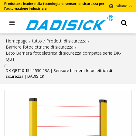
Produttore leader nella tecnologia di sensori di sicurezza per
Italiano
l'automazione industriale
Homepage
tutto
Prodotti di sicurezza
/
/
/
Barriere fotoelettriche di sicurezza
/
Lato Barriera fotoelettrica di sicurezza compatta serie DK-
QBT
/
DK-QBT10-154-1530-2BA｜Sensore barriera fotoelettrica di
sicurezza｜DADISICK