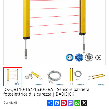
DK-QBT10-154-1530-2BA｜Sensore barriera
fotoelettrica di sicurezza｜DADISICK
Share
Facebook
Pinterest
Mastodon
WhatsApp
X
Condividi