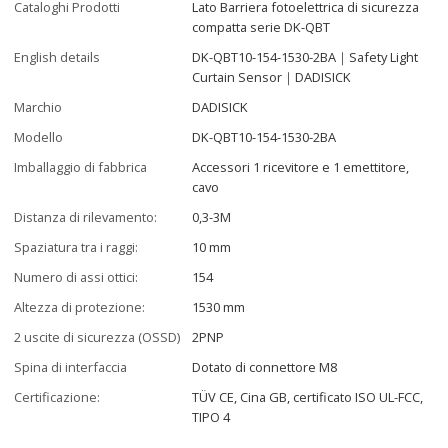
Cataloghi Prodotti
Lato Barriera fotoelettrica di sicurezza
compatta serie DK-QBT
English details
DK-QBT10-154-1530-2BA｜Safety Light
Curtain Sensor｜DADISICK
Marchio
DADISICK
Modello
DK-QBT10-154-1530-2BA
Imballaggio di fabbrica
Accessori 1 ricevitore e 1 emettitore,
cavo
Distanza di rilevamento:
0,3-3M
Spaziatura tra i raggi:
10 mm
Numero di assi ottici:
154
Altezza di protezione:
1530 mm
2 uscite di sicurezza (OSSD)
2PNP
Spina di interfaccia
Dotato di connettore M8
Certificazione:
TÜV CE, Cina GB, certificato ISO UL-FCC,
TIPO 4