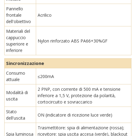
Pannello
frontale
Acrilico
dell'obiettivo
Materiali del
cappuccio
Nylon rinforzato ABS PA66+30%GF
superiore e
inferiore
Sincronizzazione
Consumo
≤200mA
attuale
2 PNP, con corrente di 500 mA e tensione
Modalità di
inferiore a 1,5 V, protezione da polarità,
uscita
cortocircuito e sovraccarico
Stato
ON (indicatore di ricezione luce verde)
dell'uscita
Trasmettitore: spia di alimentazione (rossa);
Spia luminosa
ricevitore: spia uscita accesa (verde), blackout