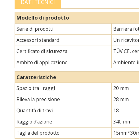
DATI TECNICI
Modello di prodotto
Serie di prodotti
Barriera fo
Accessori standard
Un ricevito
Certificato di sicurezza
TÜV CE, cer
Ambito di applicazione
Ambiente i
Caratteristiche
Spazio tra i raggi
20 mm
Rileva la precisione
28 mm
Quantità di travi
18
Raggio d'azione
340 mm
Taglia del prodotto
15mm*30mm*L