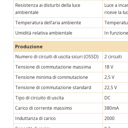
Resistenza ai disturbi della luce
Luce a inca
ambientale
riceve la l
Temperatura dell'aria ambiente
Temperatur
Umidità relativa ambientale
In funzion
Produzione
Numero di circuiti di uscita sicuri (OSSD)
2 circuiti
Tensione di commutazione massima
18 V
Tensione minima di commutazione
2,5 V
Tensione di commutazione standard
22,5 V
Tipo di circuito di uscita
DC
Carico di corrente massimo
380mA
Induttanza di carico
2000