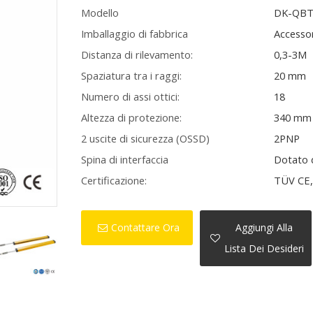
Modello
DK-QBT
Imballaggio di fabbrica
Accessor
Distanza di rilevamento:
0,3-3M
Spaziatura tra i raggi:
20 mm
Numero di assi ottici:
18
Altezza di protezione:
340 mm
2 uscite di sicurezza (OSSD)
2PNP
Spina di interfaccia
Dotato 
Certificazione:
TÜV CE, 
Contattare Ora
Aggiungi Alla
Lista Dei Desideri