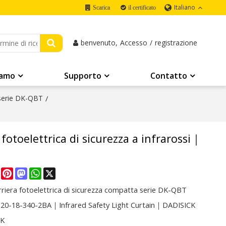
Italiano
Scarica
il certificato
benvenuto,
Accesso
/
registrazione
iamo
Supporto
Contatto
 serie DK-QBT
/
toelettrica di sicurezza a infrarossi｜
re
Facebook
Pinterest
Mastodon
WhatsApp
X
riera fotoelettrica di sicurezza compatta serie DK-QBT
0-18-340-2BA｜Infrared Safety Light Curtain｜DADISICK
CK