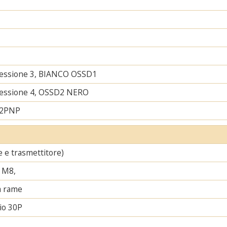
nessione 3, BIANCO OSSD1
nessione 4, OSSD2 NERO
 2PNP
re e trasmettitore)
 M8,
a rame
io 30P