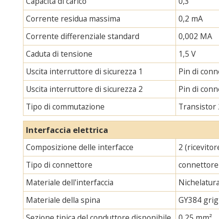
Capacità di carico
0,3
Corrente residua massima
0,2 mA
Corrente differenziale standard
0,002 MA
Caduta di tensione
1,5 V
Uscita interruttore di sicurezza 1
Pin di con
Uscita interruttore di sicurezza 2
Pin di con
Tipo di commutazione
Transistor
Interfaccia elettrica
Composizione delle interfacce
2 (ricevito
Tipo di connettore
connettore
Materiale dell'interfaccia
Nichelatur
Materiale della spina
GY384 grig
Sezione tipica del conduttore disponibile
0,25 mm²