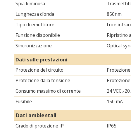
Spia luminosa
Trasmettito
Lunghezza d'onda
850nm
Tipo di emettitore
Luce infraro
Funzione disponibile
Ripristino 
Sincronizzazione
Optical syn
Dati sulle prestazioni
Protezione del circuito
Protezione 
Protezione dalla tensione
Protezione
Consumo massimo di corrente
24 VCC,-20.
Fusibile
150 mA
Dati ambientali
Grado di protezione IP
IP65