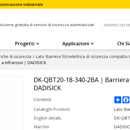
'automazione industriale
soluzione gratuita di sensori di sicurezza automatizzati
Progetti
Applicazioni
Chi S
riche di sicurezza
/
Lato Barriera fotoelettrica di sicurezza compatta
a a infrarossi｜DADISICK
DK-QBT20-18-340-2BA｜Barriera fo
DADISICK
Sha
Condividi
Cataloghi Prodotti
Lato Bar
English details
DK-QBT2
Marchio
DADISI