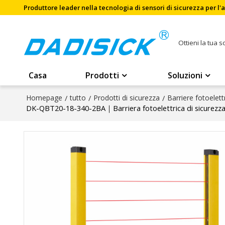
Produttore leader nella tecnologia di sensori di sicurezza per l
Ottieni la tua 
Casa
Prodotti
Soluzioni
Homepage
/
tutto
/
Prodotti di sicurezza
/
Barriere fotoelett
DK-QBT20-18-340-2BA｜Barriera fotoelettrica di sicurezz