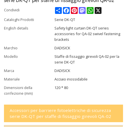
serie DK-QT per staffe di fissaggio girevoli QA-02
Share
Facebook
Pinterest
Mastodon
WhatsApp
X
Condividi
Cataloghi Prodotti
Serie DK-QT
English details
Safety light curtain DK-QT series
accessories for QA-02 swivel fastening
brackets
Marchio
DADISICK
Modello
Staffe di fissaggio girevoli QA-02 per la
serie DK-QT
Marca
DADISICK
Materiale
Acciaio inossidabile
Dimensioni della
120 * 80
confezione (mm)
Accessori per barriere fotoelettriche di sicurezza
serie DK-QT per staffe di fissaggio girevoli QA-02