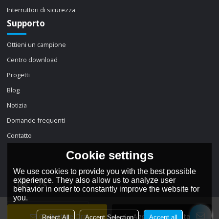
Interruttori di sicurezza
Supporto
Ottieni un campione
Centro download
Progetti
Blog
Notizia
Domande frequenti
Contatto
Cookie settings
We use cookies to provide you with the best possible
experience. They also allow us to analyze user
behavior in order to constantly improve the website for
you.
lingua:
Italiano
Contattare Ora
Aggiungi Alla Lista Dei
Reject All
Accept Selection
Accept all