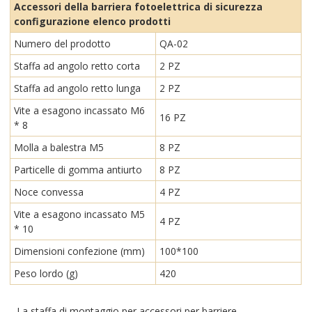
Accessori della barriera fotoelettrica di sicurezza
configurazione elenco prodotti
Numero del prodotto
QA-02
Staffa ad angolo retto corta
2 PZ
Staffa ad angolo retto lunga
2 PZ
Vite a esagono incassato M6
16 PZ
* 8
Molla a balestra M5
8 PZ
Particelle di gomma antiurto
8 PZ
Noce convessa
4 PZ
Vite a esagono incassato M5
4 PZ
* 10
Dimensioni confezione (mm)
100*100
Peso lordo (g)
420
La staffa di montaggio per accessori per barriere