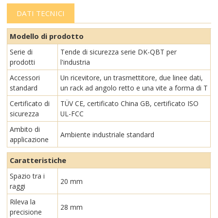
DATI TECNICI
Modello di prodotto
Serie di
Tende di sicurezza serie DK-QBT per
prodotti
l'industria
Accessori
Un ricevitore, un trasmettitore, due linee dati,
standard
un rack ad angolo retto e una vite a forma di T
Certificato di
TÜV CE, certificato China GB, certificato ISO
sicurezza
UL-FCC
Ambito di
Ambiente industriale standard
applicazione
Caratteristiche
Spazio tra i
20 mm
raggi
Rileva la
28 mm
precisione