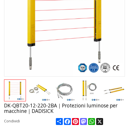
DK-QBT20-12-220-2BA｜Protezioni luminose per
macchine｜DADISICK
Share
Facebook
Pinterest
Mastodon
WhatsApp
X
Condividi