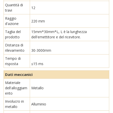
Quantità di
12
travi
Raggio
220 mm
d'azione
Taglia del
15mm*30mm*L, L è la lunghezza
prodotto
dell'emettitore e del ricevitore.
Distanza di
rilevamento
30-3000mm
Tempo di
risposta
≤15 ms
Dati meccanici
Materiale
dell'alloggiam
Metallo
ento
Involucro in
Alluminio
metallo