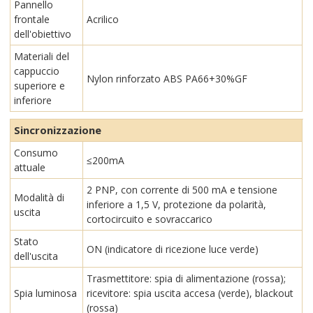
Pannello
frontale
Acrilico
dell'obiettivo
Materiali del
cappuccio
Nylon rinforzato ABS PA66+30%GF
superiore e
inferiore
Sincronizzazione
Consumo
≤200mA
attuale
2 PNP, con corrente di 500 mA e tensione
Modalità di
inferiore a 1,5 V, protezione da polarità,
uscita
cortocircuito e sovraccarico
Stato
ON (indicatore di ricezione luce verde)
dell'uscita
Trasmettitore: spia di alimentazione (rossa);
Spia luminosa
ricevitore: spia uscita accesa (verde), blackout
(rossa)