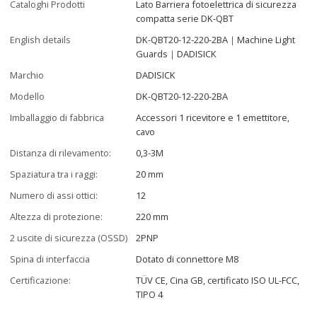
Cataloghi Prodotti
Lato Barriera fotoelettrica di sicurezza
compatta serie DK-QBT
English details
DK-QBT20-12-220-2BA｜Machine Light
Guards｜DADISICK
Marchio
DADISICK
Modello
DK-QBT20-12-220-2BA
Imballaggio di fabbrica
Accessori 1 ricevitore e 1 emettitore,
cavo
Distanza di rilevamento:
0,3-3M
Spaziatura tra i raggi:
20 mm
Numero di assi ottici:
12
Altezza di protezione:
220 mm
2 uscite di sicurezza (OSSD)
2PNP
Spina di interfaccia
Dotato di connettore M8
Certificazione:
TÜV CE, Cina GB, certificato ISO UL-FCC,
TIPO 4