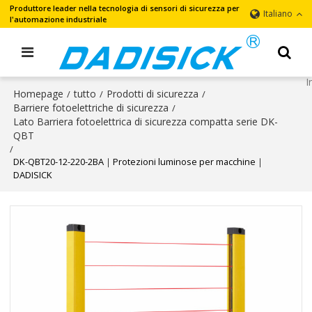
Produttore leader nella tecnologia di sensori di sicurezza per
Italiano
l'automazione industriale
Homepage
tutto
Prodotti di sicurezza
/
/
/
Barriere fotoelettriche di sicurezza
/
Lato Barriera fotoelettrica di sicurezza compatta serie DK-
QBT
/
DK-QBT20-12-220-2BA｜Protezioni luminose per macchine｜
DADISICK