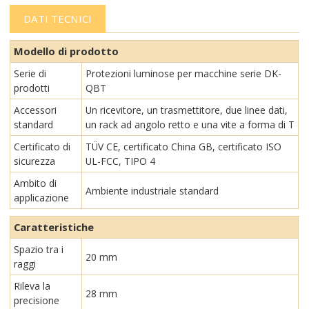
DATI TECNICI
Modello di prodotto
Serie di
Protezioni luminose per macchine serie DK-
prodotti
QBT
Accessori
Un ricevitore, un trasmettitore, due linee dati,
standard
un rack ad angolo retto e una vite a forma di T
Certificato di
TÜV CE, certificato China GB, certificato ISO
sicurezza
UL-FCC, TIPO 4
Ambito di
Ambiente industriale standard
applicazione
Caratteristiche
Spazio tra i
20 mm
raggi
Rileva la
28 mm
precisione