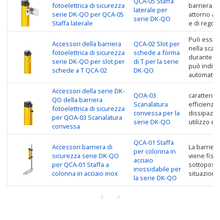
QCA-05 Staffa
fotoelettrica di sicurezza
barriera fo
laterale per
serie DK-QO per QCA-05
attorno al
serie DK-QO
Staffa laterale
e di regol
Può essere
Accessori della barriera
QCA-02 Slot per
nella scana
fotoelettrica di sicurezza
schede a forma
durante il 
serie DK-QO per slot per
di T per la serie
può individ
schede a T QCA-02
DK-QO
automatic
Accessori della serie DK-
QOA-03
caratterist
QO della barriera
Scanalatura
efficienza
fotoelettrica di sicurezza
convessa per la
dissipazion
per QOA-03 Scanalatura
serie DK-QO
utilizzo e
convessa
QCA-01 Staffa
Accessori barriera di
La barriera
per colonna in
sicurezza serie DK-QO
viene fiss
acciaio
per QCA-01 Staffa a
sottoposta
inossidabile per
colonna in acciaio inox
situazione 
la serie DK-QO