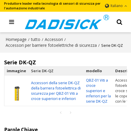
Produttore leader nella tecnologia di sensori di sicurezza per
Italiano
l'automazione industriale
Homepage
tutto
Accessori
/
/
/
Accessori per barriere fotoelettriche di sicurezza
/
Serie DK-QZ
Serie DK-QZ
immagine
Serie DK-QZ
modello
Descriz
QBZ-01 Viti a
Accessor
Accessori della serie DK-QZ
croce
fotoelett
della barriera fotoelettrica di
superiori e
croce sup
sicurezza per QBZ-01 Viti a
inferiori per la
le copert
croce superiori e inferiori
serie DK-QZ
con le vit
Parole Chiave