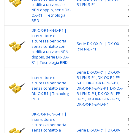
codifica universale
R1-FN-S-P1
uni
NPN doppio, serie DK-
a 
OX-R1 | Tecnologia
Li
RFID
DK-OX-R1-FN-D-P1 |
Tip
Interruttore di
cas
sicurezza per porta
NPN
Serie DK-OX-R1 | DK-OX-
senza contatto con
uni
R1-FN-D-P1
codifica univoca NPN
fil
doppio, serie DK-OX-
2M,
R1 | Tecnologia RFID
un
Serie DK-OX-R1 | DK-OX-
Interruttore di
R1-FN-S-P1, DK-OX-R1-FP-
Dis
sicurezza per porte
S-P1, DK-OX-R1-EN-S-P1,
Co
senza contatto serie
DK-OX-R1-EP-S-P1, DK-OX-
Dis
DK-OX-R1 | Tecnologia
R1-FN-D-P1, DK-OX-R1-FP-
Co
RFID
D-P1, DK-OX-R1-EN-D-P1,
DK-OX-R1-EP-D-P1
DK-OX-R1-EN-S-P1 |
Interruttore di
Tip
sicurezza per porta
cas
senza contatto a
Serie DK-OX-R1 | DK-OX-
NPN