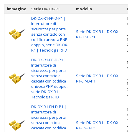
immagine
Serie DK-OX-R1
modello
De
DK-OX-R1-FP-D-P1 |
Tip
Interruttore di
cas
sicurezza per porta
PNP
Serie DK-OX-R1 | DK-OX-
senza contatto con
uni
R1-FP-D-P1
codifica univoca PNP
fil
doppio, serie DK-OX-
2M,
R1 | Tecnologia RFID
un
DK-OX-R1-EP-D-P1 |
Tip
Interruttore di
cas
sicurezza per porta
PNP
senza contatto a
Serie DK-OX-R1 | DK-OX-
uni
cascata con codifica
R1-EP-D-P1
fil
univoca PNP doppio,
cas
serie DK-OX-R1 |
co
Tecnologia RFID
DK-OX-R1-EN-D-P1 |
Tip
Interruttore di
cas
sicurezza per porta
NPN
senza contatto a
Serie DK-OX-R1 | DK-OX-
uni
cascata con codifica
R1-EN-D-P1
co