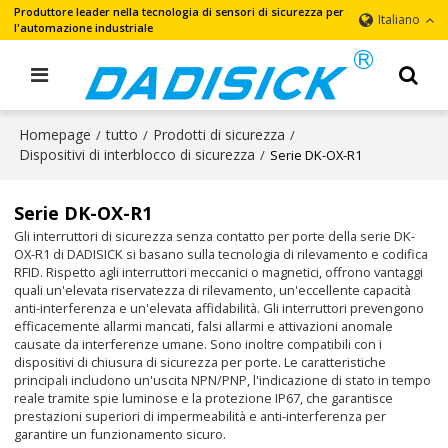
Produttore leader nella tecnologia di sensori di sicurezza per
Italiano
l'automazione industriale
Homepage
tutto
Prodotti di sicurezza
/
/
/
Dispositivi di interblocco di sicurezza
/
Serie DK-OX-R1
Serie DK-OX-R1
Gli interruttori di sicurezza senza contatto per porte della serie DK-
OX-R1 di DADISICK si basano sulla tecnologia di rilevamento e codifica
RFID. Rispetto agli interruttori meccanici o magnetici, offrono vantaggi
quali un'elevata riservatezza di rilevamento, un'eccellente capacità
anti-interferenza e un'elevata affidabilità. Gli interruttori prevengono
efficacemente allarmi mancati, falsi allarmi e attivazioni anomale
causate da interferenze umane. Sono inoltre compatibili con i
dispositivi di chiusura di sicurezza per porte. Le caratteristiche
principali includono un'uscita NPN/PNP, l'indicazione di stato in tempo
reale tramite spie luminose e la protezione IP67, che garantisce
prestazioni superiori di impermeabilità e anti-interferenza per
garantire un funzionamento sicuro.