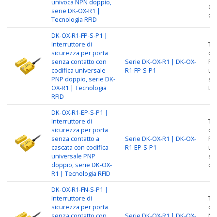
univoca NPN doppio,
cas
serie DK-OX-R1 |
co
Tecnologia RFID
DK-OX-R1-FP-S-P1 |
Interruttore di
Tip
sicurezza per porta
cas
senza contatto con
Serie DK-OX-R1 | DK-OX-
PNP
codifica universale
R1-FP-S-P1
uni
PNP doppio, serie DK-
a 
OX-R1 | Tecnologia
Li
RFID
DK-OX-R1-EP-S-P1 |
Interruttore di
Tip
sicurezza per porta
cas
senza contatto a
Serie DK-OX-R1 | DK-OX-
PNP
cascata con codifica
R1-EP-S-P1
uni
universale PNP
a 
doppio, serie DK-OX-
co
R1 | Tecnologia RFID
DK-OX-R1-FN-S-P1 |
Interruttore di
Tip
sicurezza per porta
cas
senza contatto con
Serie DK-OX-R1 | DK-OX-
NPN