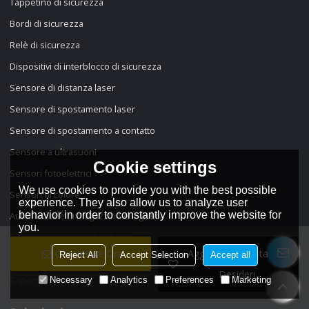
Tappetino di sicurezza
Bordi di sicurezza
Relè di sicurezza
Dispositivi di interblocco di sicurezza
Sensore di distanza laser
Sensore di spostamento laser
Sensore di spostamento a contatto
Sensore a ultrasuoni
Cookie settings
Sensori fotoelettrici
We use cookies to provide you with the best possible
Sensori di colore
experience. They also allow us to analyze user
behavior in order to constantly improve the website for
Automazione di magazzino e logistica
you.
Sensori di prossimità induttivi
Contattare Ora
Aggiungi Alla Lista Dei
Reject All
Accept Selection
Accept all
Sensori di prossimità capacitivi
Desideri
Saperne di più
Necessary
Analytics
Preferences
Marketing