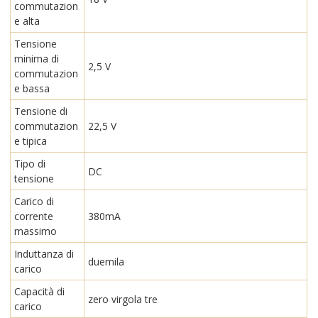
commutazion
e alta
Tensione
minima di
2,5 V
commutazion
e bassa
Tensione di
commutazion
22,5 V
e tipica
Tipo di
DC
tensione
Carico di
corrente
380mA
massimo
Induttanza di
duemila
carico
Capacità di
zero virgola tre
carico