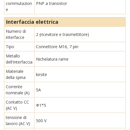
commutazion
PNP a transistor
e
Interfaccia elettrica
Numero di
2 (ricevitore e trasmettitore)
interfacce
Tipo
Connettore M16, 7 pin
Metallo
Nichelatura rame
dell'interfaccia
Materiale
kirsite
della spina
Corrente
5A
nominale (A)
Contatto CC
Φ1*5
(AC V)
tensione di
500 V
lavoro (AC V)