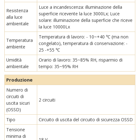
Luce a incandescenza: illuminazione della
Resistenza
superficie ricevente la luce 3000Lx; Luce
alla luce
solare: illuminazione della superficie che riceve
ambientale
la luce 10000Lx
Temperatura di lavoro: - 10~+40 ℃ (ma non
Temperatura
congelato), temperatura di conservazione: -
ambiente
25 -+55 ℃
Umidità
Orario di lavoro: 35~85% RH, risparmio di
ambientale
tempo: 35~95% RH
Produzione
Numero di
circuiti di
2 circuiti
uscita sicuri
(OSSD)
Tipo
Circuito di uscita del circuito di sicurezza OSSD
Tensione
minima di
18 V