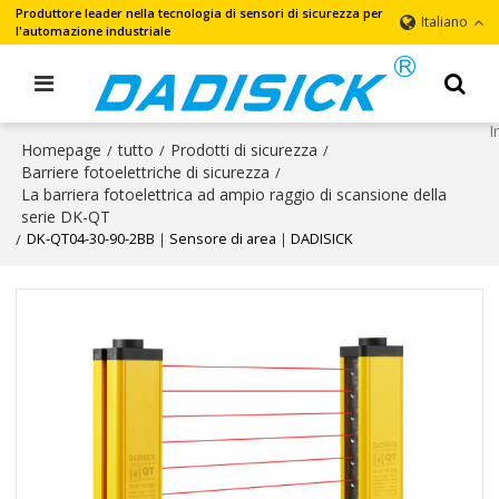
Produttore leader nella tecnologia di sensori di sicurezza per
Italiano
l'automazione industriale
Homepage
tutto
Prodotti di sicurezza
/
/
/
Barriere fotoelettriche di sicurezza
/
La barriera fotoelettrica ad ampio raggio di scansione della
serie DK-QT
DK-QT04-30-90-2BB｜Sensore di area｜DADISICK
/