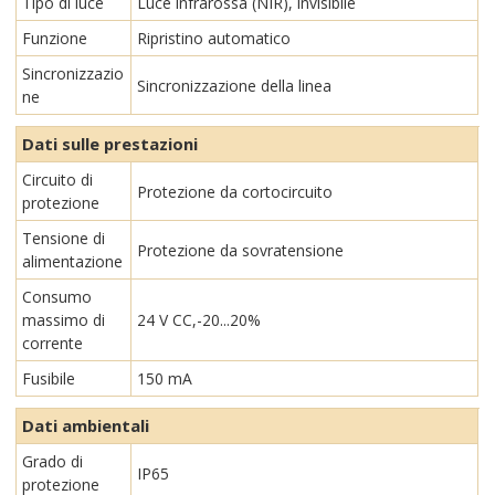
Tipo di luce
Luce infrarossa (NIR), invisibile
Funzione
Ripristino automatico
Sincronizzazio
Sincronizzazione della linea
ne
Dati sulle prestazioni
Circuito di
Protezione da cortocircuito
protezione
Tensione di
Protezione da sovratensione
alimentazione
Consumo
massimo di
24 V CC,-20...20%
corrente
Fusibile
150 mA
Dati ambientali
Grado di
IP65
protezione