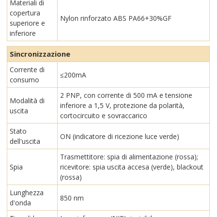
Materiali di
copertura
Nylon rinforzato ABS PA66+30%GF
superiore e
inferiore
Sincronizzazione
Corrente di
≤200mA
consumo
2 PNP, con corrente di 500 mA e tensione
Modalità di
inferiore a 1,5 V, protezione da polarità,
uscita
cortocircuito e sovraccarico
Stato
ON (indicatore di ricezione luce verde)
dell'uscita
Trasmettitore: spia di alimentazione (rossa);
Spia
ricevitore: spia uscita accesa (verde), blackout
(rossa)
Lunghezza
850 nm
d'onda