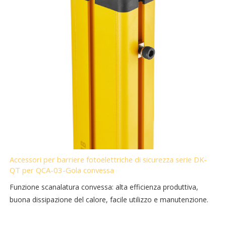
Accessori per barriere fotoelettriche di sicurezza serie DK-
QT per QCA-03-Gola convessa
Funzione scanalatura convessa: alta efficienza produttiva,
buona dissipazione del calore, facile utilizzo e manutenzione.