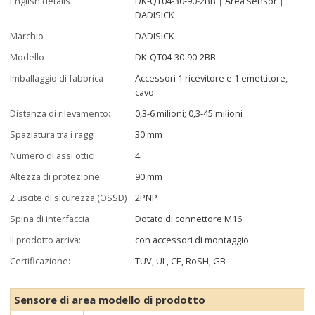
English details
DK-QT04-30-90-2BB｜Area sensor｜
DADISICK
Marchio
DADISICK
Modello
DK-QT04-30-90-2BB
Imballaggio di fabbrica
Accessori 1 ricevitore e 1 emettitore,
cavo
Distanza di rilevamento:
0,3-6 milioni; 0,3-45 milioni
Spaziatura tra i raggi:
30 mm
Numero di assi ottici:
4
Altezza di protezione:
90 mm
2 uscite di sicurezza (OSSD)
2PNP
Spina di interfaccia
Dotato di connettore M16
Il prodotto arriva:
con accessori di montaggio
Certificazione:
TUV, UL, CE, RoSH, GB
Sensore di area modello di prodotto