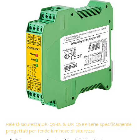
Relè di sicurezza DK-QSRN & DK-QSRP serie specificamente
progettati per tende luminose di sicurezza