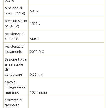
(AC V)
tensione di
500 V
lavoro (AC V)
pressurizzazio
1500 V
ne (AC V)
resistenza di
contatto
5MΩ
resistenza di
isolamento
2000 MΩ
Sezione tipica
ammissibile
del
conduttore
0,25 m㎡
Cavo di
collegamento
massimo
100 milioni
Corrente di
trasporto