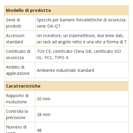
Modello di prodotto
Serie di
Specchi per barriere fotoelettriche di sicurezza
prodotti
serie DK-QT
Accessori
Un ricevitore, un trasmettitore, due linee dati,
standard
un rack ad angolo retto e una vite a forma di T
Certificato di
TÜV CE, certificato China GB, certificato ISO
sicurezza
UL- FCC, TIPO 4
Ambito di
Ambiente industriale standard
applicazione
Caratteristiche
Rapporto di
20 mm
risoluzione
Controlla la
28 mm
precisione
Numero di
48