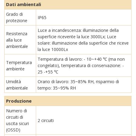
Dati ambientali
Grado di
IP65
protezione
Luce a incandescenza: illuminazione della
Resistenza
superficie ricevente la luce 3000Lx; Luce
alla luce
solare: illuminazione della superficie che riceve
ambientale
la luce 10000Lx
Temperatura di lavoro: - 10~+40 ℃ (ma non
Temperatura
congelato), temperatura di conservazione: -
ambiente
25 -+55 ℃
Umidità
Orario di lavoro: 35~85% RH, risparmio di
ambientale
tempo: 35~95% RH
Produzione
Numero di
circuiti di
2 circuiti
uscita sicuri
(OSSD)