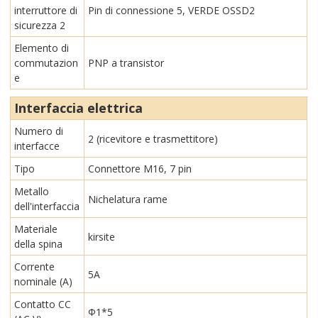
interruttore di
Pin di connessione 5, VERDE OSSD2
sicurezza 2
Elemento di
commutazion
PNP a transistor
e
Interfaccia elettrica
Numero di
2 (ricevitore e trasmettitore)
interfacce
Tipo
Connettore M16, 7 pin
Metallo
Nichelatura rame
dell'interfaccia
Materiale
kirsite
della spina
Corrente
5A
nominale (A)
Contatto CC
Φ1*5