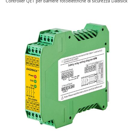
Controller QET per barriere fotoelettriche di sicurezza Dadisick