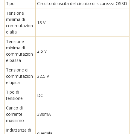
Tipo
Circuito di uscita del circuito di sicurezza OSSD
Tensione
minima di
18 V
commutazion
e alta
Tensione
minima di
2,5 V
commutazion
e bassa
Tensione di
commutazion
22,5 V
e tipica
Tipo di
DC
tensione
Carico di
corrente
380mA
massimo
Induttanza di
duemila