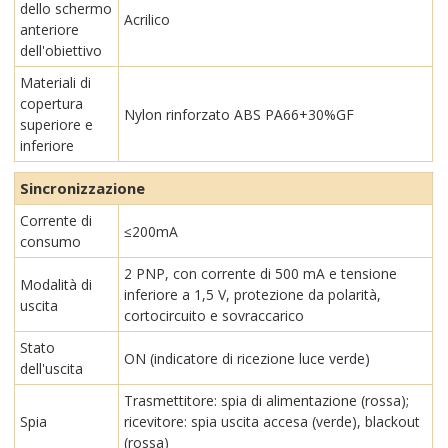
dello schermo
Acrilico
anteriore
dell'obiettivo
Materiali di
copertura
Nylon rinforzato ABS PA66+30%GF
superiore e
inferiore
Sincronizzazione
Corrente di
≤200mA
consumo
2 PNP, con corrente di 500 mA e tensione
Modalità di
inferiore a 1,5 V, protezione da polarità,
uscita
cortocircuito e sovraccarico
Stato
ON (indicatore di ricezione luce verde)
dell'uscita
Trasmettitore: spia di alimentazione (rossa);
Spia
ricevitore: spia uscita accesa (verde), blackout
(rossa)