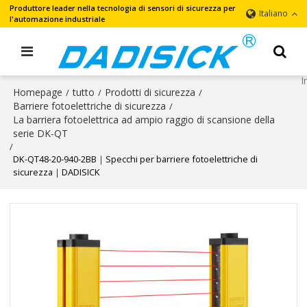
Produttore leader nella tecnologia di sensori di sicurezza per
Italiano
l'automazione industriale
Homepage
tutto
Prodotti di sicurezza
/
/
/
Barriere fotoelettriche di sicurezza
/
La barriera fotoelettrica ad ampio raggio di scansione della
serie DK-QT
/
DK-QT48-20-940-2BB｜Specchi per barriere fotoelettriche di
sicurezza｜DADISICK