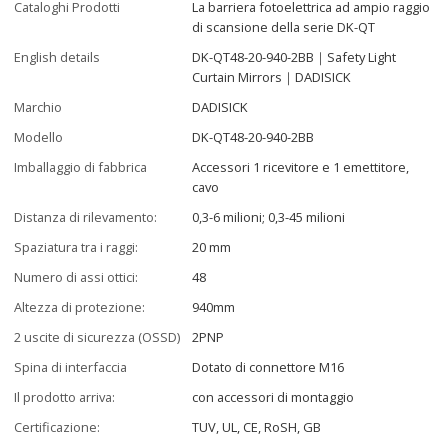
Cataloghi Prodotti
La barriera fotoelettrica ad ampio raggio
di scansione della serie DK-QT
English details
DK-QT48-20-940-2BB｜Safety Light
Curtain Mirrors｜DADISICK
Marchio
DADISICK
Modello
DK-QT48-20-940-2BB
Imballaggio di fabbrica
Accessori 1 ricevitore e 1 emettitore,
cavo
Distanza di rilevamento:
0,3-6 milioni; 0,3-45 milioni
Spaziatura tra i raggi:
20 mm
Numero di assi ottici:
48
Altezza di protezione:
940mm
2 uscite di sicurezza (OSSD)
2PNP
Spina di interfaccia
Dotato di connettore M16
Il prodotto arriva:
con accessori di montaggio
Certificazione:
TUV, UL, CE, RoSH, GB