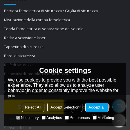
Barriera fotoelettrica di sicurezza / Griglia di sicurezza
Misurazione della cortina fotoelettrica
Tenda fotoelettrica di separazione del veicolo
Radar a scansione laser
Tappetino di sicurezza
Bordi di sicurezza
Relè di sicurezza
Cookie settings
Dispositivi di interblocco di sicurezza
We use cookies to provide you with the best possible
Sensore di distanza laser
experience. They also allow us to analyze user
behavior in order to constantly improve the website for
Sensore di spostamento laser
you.
Sensore di spostamento a contatto
Contattare Ora
Aggiungi Alla Lista Dei
Reject All
Accept Selection
Accept all
Sensore a ultrasuoni
Desideri
Necessary
Analytics
Preferences
Marketing
Sensori fotoelettrici
Sensori di colore