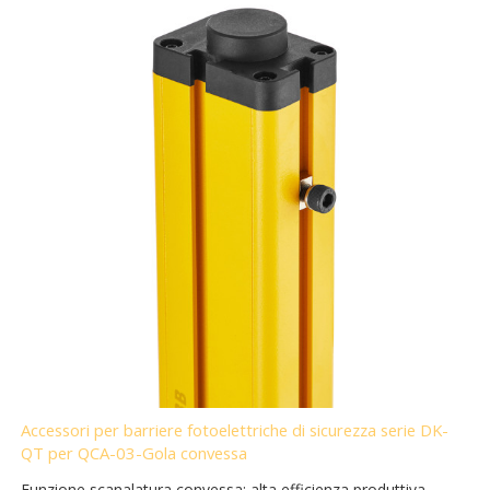
Accessori per barriere fotoelettriche di sicurezza serie DK-
QT per QCA-03-Gola convessa
Funzione scanalatura convessa: alta efficienza produttiva,