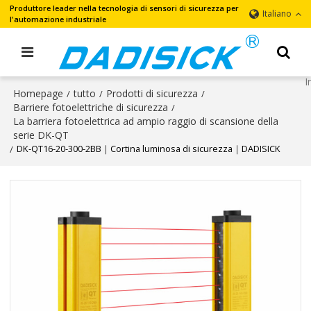
Produttore leader nella tecnologia di sensori di sicurezza per
Italiano
l'automazione industriale
Homepage
tutto
Prodotti di sicurezza
/
/
/
Barriere fotoelettriche di sicurezza
/
La barriera fotoelettrica ad ampio raggio di scansione della
serie DK-QT
DK-QT16-20-300-2BB｜Cortina luminosa di sicurezza｜DADISICK
/