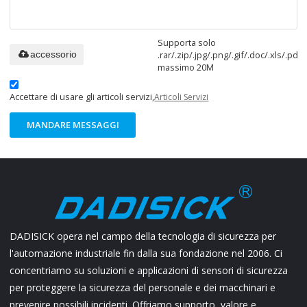
Supporta solo
.rar/.zip/.jpg/.png/.gif/.doc/.xls/.pdf,
accessorio
massimo 20M
Accettare di usare gli articoli servizi,
Articoli Servizi
MANDARE MESSAGGI
DADISICK opera nel campo della tecnologia di sicurezza per
l'automazione industriale fin dalla sua fondazione nel 2006. Ci
concentriamo su soluzioni e applicazioni di sensori di sicurezza
per proteggere la sicurezza del personale e dei macchinari e
prevenire possibili incidenti. Offriamo supporto, valore e