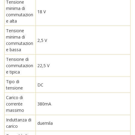
Tensione
minima di
18 V
commutazion
e alta
Tensione
minima di
2,5 V
commutazion
e bassa
Tensione di
commutazion
22,5 V
e tipica
Tipo di
DC
tensione
Carico di
corrente
380mA
massimo
Induttanza di
duemila
carico