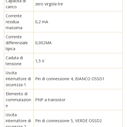
Capacità di
zero virgola tre
carico
Corrente
residua
0,2 mA
massima
Corrente
differenziale
0,002MA
tipica
Caduta di
1,5 V
tensione
Uscita
interruttore di
Pin di connessione 4, BIANCO OSSD1
sicurezza 1
Elemento di
commutazion
PNP a transistor
e
Uscita
interruttore di
Pin di connessione 5, VERDE OSSD2
sicurezza 2