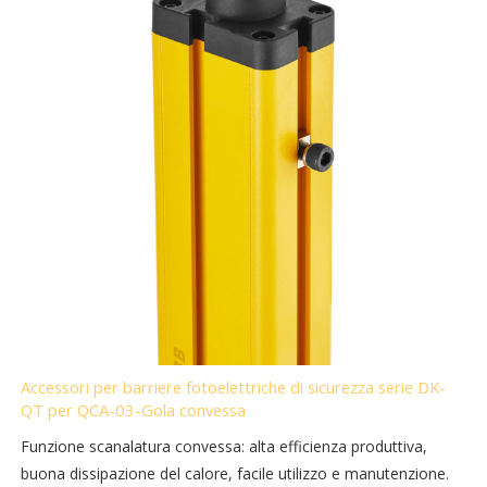
Accessori per barriere fotoelettriche di sicurezza serie DK-
QT per QCA-03-Gola convessa
Funzione scanalatura convessa: alta efficienza produttiva,
buona dissipazione del calore, facile utilizzo e manutenzione.