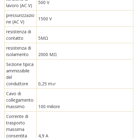
500 V
lavoro (AC V)
pressurizzazio
1500 V
ne (AC V)
resistenza di
contatto
5MΩ
resistenza di
isolamento
2000 MΩ
Sezione tipica
ammissibile
del
conduttore
0,25 m㎡
Cavo di
collegamento
massimo
100 milioni
Corrente di
trasporto
massima
consentita
4,9 A