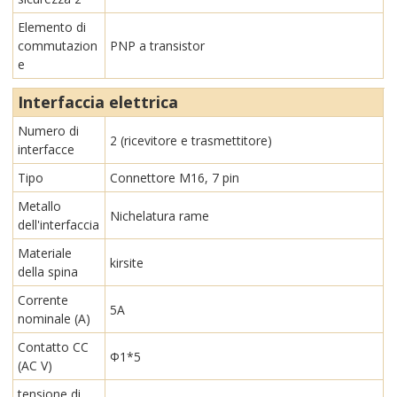
Elemento di
commutazion
PNP a transistor
e
Interfaccia elettrica
Numero di
2 (ricevitore e trasmettitore)
interfacce
Tipo
Connettore M16, 7 pin
Metallo
Nichelatura rame
dell'interfaccia
Materiale
kirsite
della spina
Corrente
5A
nominale (A)
Contatto CC
Φ1*5
(AC V)
tensione di