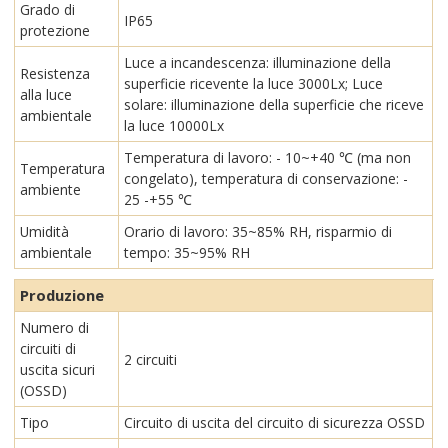
Grado di
IP65
protezione
Luce a incandescenza: illuminazione della
Resistenza
superficie ricevente la luce 3000Lx; Luce
alla luce
solare: illuminazione della superficie che riceve
ambientale
la luce 10000Lx
Temperatura di lavoro: - 10~+40 ℃ (ma non
Temperatura
congelato), temperatura di conservazione: -
ambiente
25 -+55 ℃
Umidità
Orario di lavoro: 35~85% RH, risparmio di
ambientale
tempo: 35~95% RH
Produzione
Numero di
circuiti di
2 circuiti
uscita sicuri
(OSSD)
Tipo
Circuito di uscita del circuito di sicurezza OSSD