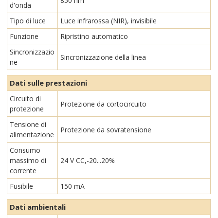
850 nm
d'onda
Tipo di luce
Luce infrarossa (NIR), invisibile
Funzione
Ripristino automatico
Sincronizzazio
Sincronizzazione della linea
ne
Dati sulle prestazioni
Circuito di
Protezione da cortocircuito
protezione
Tensione di
Protezione da sovratensione
alimentazione
Consumo
massimo di
24 V CC,-20...20%
corrente
Fusibile
150 mA
Dati ambientali