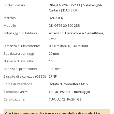
English details
DK-QT16-20-300-2BB｜Safety-Light-
Curtain｜DADISICK
Marchio
DADISICK
Modello
DK-QT16-20-300-2BB
Imballaggio di fabbrica
Accessori 1 ricevitore e 1 emettitore,
cavo
Distanza di rilevamento:
0,3-6 milioni; 0,3-45 milioni
Spaziatura tra i raggi:
20 mm
Numero di assi ottici:
16
Altezza di protezione:
300 mm
2 uscite di sicurezza (OSSD)
2PNP
Spina di interfaccia
Dotato di connettore M16
Il prodotto arriva:
con accessori di montaggio
Certificazione:
TUV, UL, CE, RoSH, GB
Cortina luminosa di sicurezza modello di prodotto