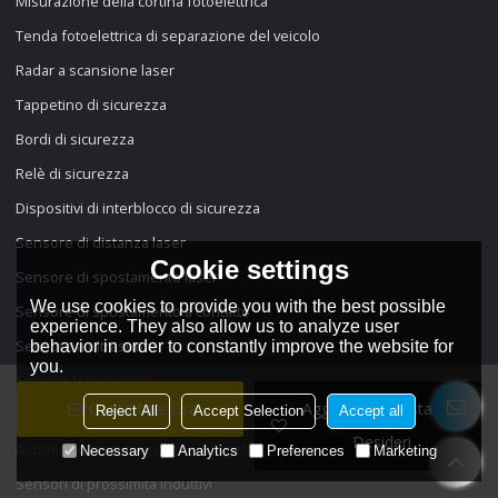
Misurazione della cortina fotoelettrica
Tenda fotoelettrica di separazione del veicolo
Radar a scansione laser
Tappetino di sicurezza
Bordi di sicurezza
Relè di sicurezza
Dispositivi di interblocco di sicurezza
Sensore di distanza laser
Cookie settings
Sensore di spostamento laser
We use cookies to provide you with the best possible
Sensore di spostamento a contatto
experience. They also allow us to analyze user
Sensore a ultrasuoni
behavior in order to constantly improve the website for
you.
Sensori fotoelettrici
Contattare Ora
Aggiungi Alla Lista Dei
Reject All
Accept Selection
Accept all
Sensori di colore
Desideri
Automazione di magazzino e logistica
Necessary
Analytics
Preferences
Marketing
Sensori di prossimità induttivi