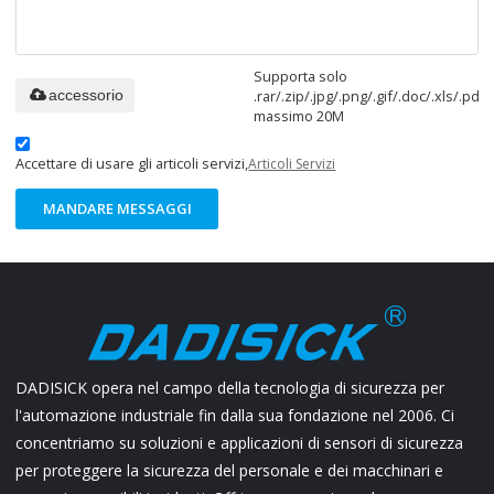
Supporta solo
.rar/.zip/.jpg/.png/.gif/.doc/.xls/.pdf,
accessorio
massimo 20M
Accettare di usare gli articoli servizi,
Articoli Servizi
MANDARE MESSAGGI
DADISICK opera nel campo della tecnologia di sicurezza per
l'automazione industriale fin dalla sua fondazione nel 2006. Ci
concentriamo su soluzioni e applicazioni di sensori di sicurezza
per proteggere la sicurezza del personale e dei macchinari e