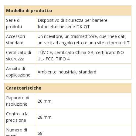
Modello di prodotto
Serie di
Dispositivo di sicurezza per barriere
prodotti
fotoelettriche serie DK-QT
Accessori
Un ricevitore, un trasmettitore, due linee dati,
standard
un rack ad angolo retto e una vite a forma di T
Certificato di
TÜV CE, certificato China GB, certificato ISO
sicurezza
UL- FCC, TIPO 4
Ambito di
Ambiente industriale standard
applicazione
Caratteristiche
Rapporto di
20 mm
risoluzione
Controlla la
28 mm
precisione
Numero di
68