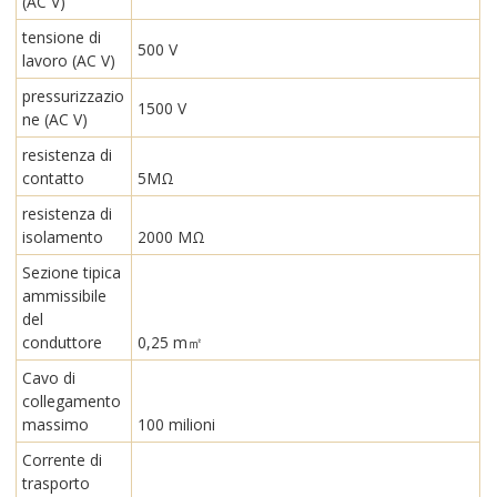
(AC V)
tensione di
500 V
lavoro (AC V)
pressurizzazio
1500 V
ne (AC V)
resistenza di
contatto
5MΩ
resistenza di
isolamento
2000 MΩ
Sezione tipica
ammissibile
del
conduttore
0,25 m㎡
Cavo di
collegamento
massimo
100 milioni
Corrente di
trasporto