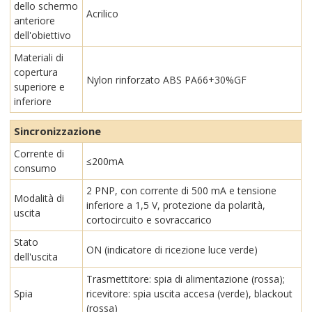
dello schermo
Acrilico
anteriore
dell'obiettivo
Materiali di
copertura
Nylon rinforzato ABS PA66+30%GF
superiore e
inferiore
Sincronizzazione
Corrente di
≤200mA
consumo
2 PNP, con corrente di 500 mA e tensione
Modalità di
inferiore a 1,5 V, protezione da polarità,
uscita
cortocircuito e sovraccarico
Stato
ON (indicatore di ricezione luce verde)
dell'uscita
Trasmettitore: spia di alimentazione (rossa);
Spia
ricevitore: spia uscita accesa (verde), blackout
(rossa)