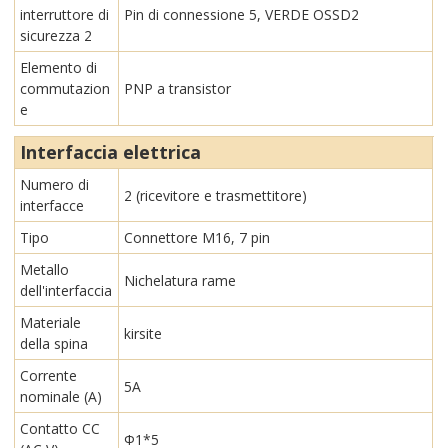
interruttore di
Pin di connessione 5, VERDE OSSD2
sicurezza 2
Elemento di
commutazion
PNP a transistor
e
Interfaccia elettrica
Numero di
2 (ricevitore e trasmettitore)
interfacce
Tipo
Connettore M16, 7 pin
Metallo
Nichelatura rame
dell'interfaccia
Materiale
kirsite
della spina
Corrente
5A
nominale (A)
Contatto CC
Φ1*5