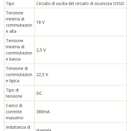
Tipo
Circuito di uscita del circuito di sicurezza OSSD
Tensione
minima di
18 V
commutazion
e alta
Tensione
minima di
2,5 V
commutazion
e bassa
Tensione di
commutazion
22,5 V
e tipica
Tipo di
DC
tensione
Carico di
corrente
380mA
massimo
Induttanza di
duemila