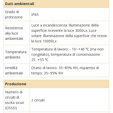
Dati ambientali
Grado di
IP65
protezione
Luce a incandescenza: illuminazione della
Resistenza
superficie ricevente la luce 3000Lx; Luce
alla luce
solare: illuminazione della superficie che riceve
ambientale
la luce 10000Lx
Temperatura di lavoro: - 10~+40 ℃ (ma non
Temperatura
congelato), temperatura di conservazione: -
ambiente
25 -+55 ℃
Umidità
Orario di lavoro: 35~85% RH, risparmio di
ambientale
tempo: 35~95% RH
Produzione
Numero di
circuiti di
2 circuiti
uscita sicuri
(OSSD)