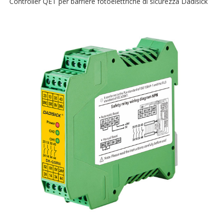
Controller QET per barriere fotoelettriche di sicurezza Dadisick