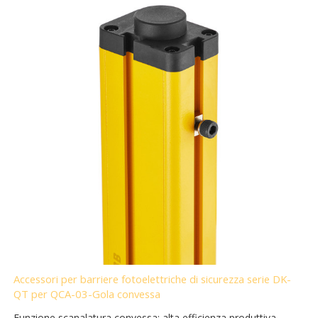
Accessori per barriere fotoelettriche di sicurezza serie DK-
QT per QCA-03-Gola convessa
Funzione scanalatura convessa: alta efficienza produttiva,