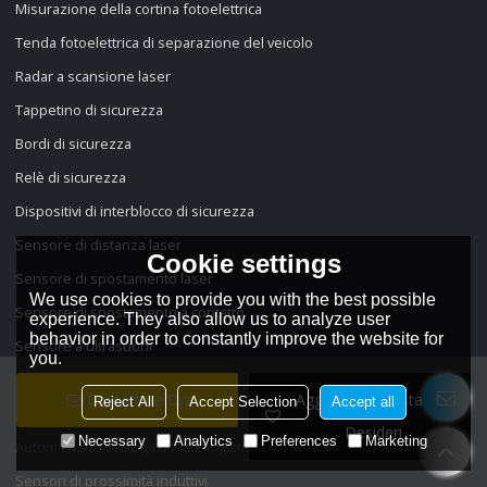
Misurazione della cortina fotoelettrica
Tenda fotoelettrica di separazione del veicolo
Radar a scansione laser
Tappetino di sicurezza
Bordi di sicurezza
Relè di sicurezza
Dispositivi di interblocco di sicurezza
Sensore di distanza laser
Cookie settings
Sensore di spostamento laser
We use cookies to provide you with the best possible
Sensore di spostamento a contatto
experience. They also allow us to analyze user
behavior in order to constantly improve the website for
Sensore a ultrasuoni
you.
Sensori fotoelettrici
Contattare Ora
Aggiungi Alla Lista Dei
Reject All
Accept Selection
Accept all
Sensori di colore
Desideri
Necessary
Analytics
Preferences
Marketing
Automazione di magazzino e logistica
Sensori di prossimità induttivi