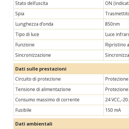
Stato dell'uscita
ON (indicat
Spia
Trasmettito
Lunghezza d'onda
850nm
Tipo di luce
Luce infraro
Funzione
Ripristino 
Sincronizzazione
Sincronizza
Dati sulle prestazioni
Circuito di protezione
Protezione 
Tensione di alimentazione
Protezione
Consumo massimo di corrente
24 VCC,-20.
Fusibile
150 mA
Dati ambientali