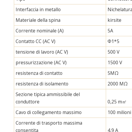
Interfaccia in metallo
Nichelatur
Materiale della spina
kirsite
Corrente nominale (A)
5A
Contatto CC (AC V)
Φ1*5
tensione di lavoro (AC V)
500 V
pressurizzazione (AC V)
1500 V
resistenza di contatto
5MΩ
resistenza di isolamento
2000 MΩ
Sezione tipica ammissibile del
conduttore
0,25 m㎡
Cavo di collegamento massimo
100 milioni
Corrente di trasporto massima
consentita
4,9 A