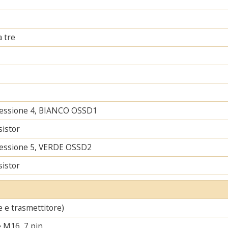
a tre
nessione 4, BIANCO OSSD1
sistor
nessione 5, VERDE OSSD2
sistor
re e trasmettitore)
 M16, 7 pin