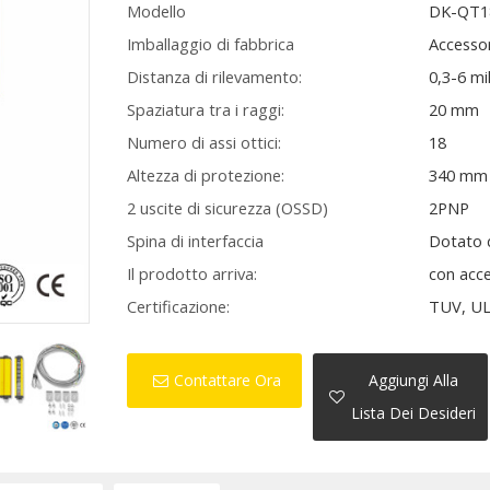
Modello
DK-QT1
Imballaggio di fabbrica
Accessor
Distanza di rilevamento:
0,3-6 mil
Spaziatura tra i raggi:
20 mm
Numero di assi ottici:
18
Altezza di protezione:
340 mm
2 uscite di sicurezza (OSSD)
2PNP
Spina di interfaccia
Dotato 
Il prodotto arriva:
con acc
Certificazione:
TUV, UL
Contattare Ora
Aggiungi Alla
Lista Dei Desideri