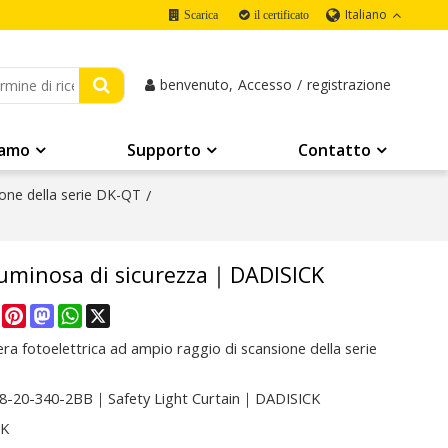
Italiano
Scarica
il certificato
benvenuto,
Accesso
/
registrazione
iamo
Supporto
Contatto
ione della serie DK-QT
/
uminosa di sicurezza｜DADISICK
re
Facebook
Pinterest
Mastodon
WhatsApp
X
era fotoelettrica ad ampio raggio di scansione della serie
-20-340-2BB｜Safety Light Curtain｜DADISICK
CK