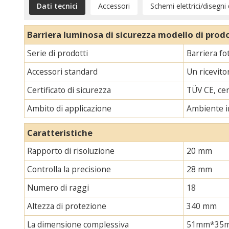
Dati tecnici
Accessori
Schemi elettrici/disegni
Barriera luminosa di sicurezza modello di prod
Serie di prodotti
Barriera fo
Accessori standard
Un ricevito
Certificato di sicurezza
TÜV CE, cer
Ambito di applicazione
Ambiente i
Caratteristiche
Rapporto di risoluzione
20 mm
Controlla la precisione
28 mm
Numero di raggi
18
Altezza di protezione
340 mm
La dimensione complessiva
51mm*35mm*L