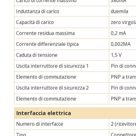
Carico di corrente massimo
380mA
Induttanza di carico
duemila
Capacità di carico
zero virgol
Corrente residua massima
0,2 mA
Corrente differenziale tipica
0,002MA
Caduta di tensione
1,5 V
Uscita interruttore di sicurezza 1
Pin di con
Elemento di commutazione
PNP a tran
Uscita interruttore di sicurezza 2
Pin di con
Elemento di commutazione
PNP a tran
Interfaccia elettrica
Numero di interfacce
2 (ricevito
Tipo
Connettore