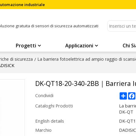
'automazione industriale
soluzione gratuita di sensori di sicurezza automatizzati
Progetti
Applicazioni
Chi S
riche di sicurezza
/
La barriera fotoelettrica ad ampio raggio di scans
ADISICK
DK-QT18-20-340-2BB｜Barriera l
Sha
Condividi
Cataloghi Prodotti
La barri
DK-QT
English details
DK-QT18
Marchio
DADISI