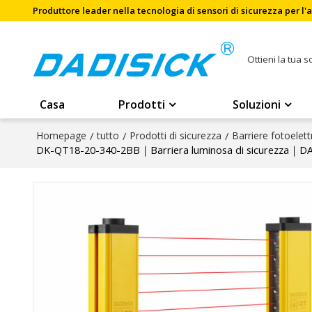
Produttore leader nella tecnologia di sensori di sicurezza per l
Ottieni la tua 
Casa
Prodotti
Soluzioni
Homepage
/
tutto
/
Prodotti di sicurezza
/
Barriere fotoelett
DK-QT18-20-340-2BB｜Barriera luminosa di sicurezza｜D